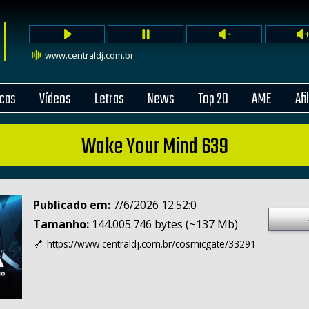
www.centraldj.com.br
cas
Vídeos
Letras
News
Top 20
AME
Afi
Wake Your Mind 639
Publicado em:
7/6/2026 12:52:0
Tamanho:
144.005.746 bytes (~137 Mb)
🔗
https://www.centraldj.com.br/
cosmicgate/33291