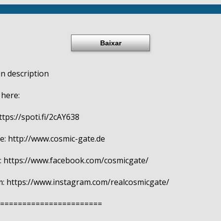
Baixar
in description
 here:
ttps://spoti.fi/2cAY638
: http://www.cosmic-gate.de
: https://www.facebook.com/cosmicgate/
: https://www.instagram.com/realcosmicgate/
=======================