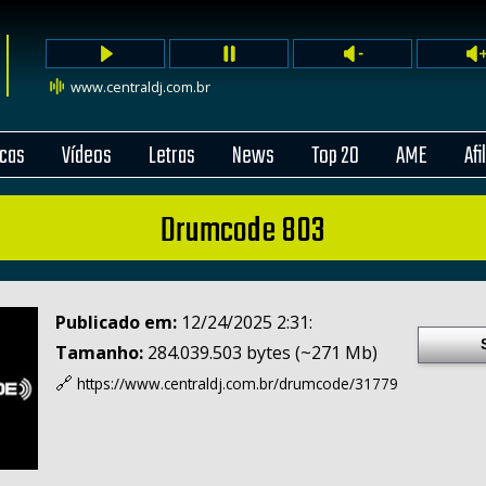
www.centraldj.com.br
cas
Vídeos
Letras
News
Top 20
AME
Afi
Drumcode 803
Publicado em:
12/24/2025 2:31:
Tamanho:
284.039.503 bytes (~271 Mb)
🔗
https://www.centraldj.com.br/
drumcode/31779