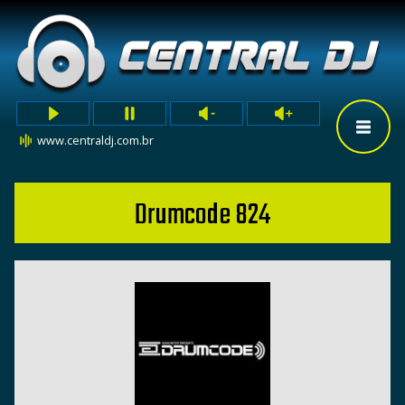
www.centraldj.com.br
Drumcode 824