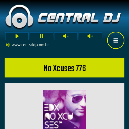
www.centraldj.com.br
No Xcuses 776