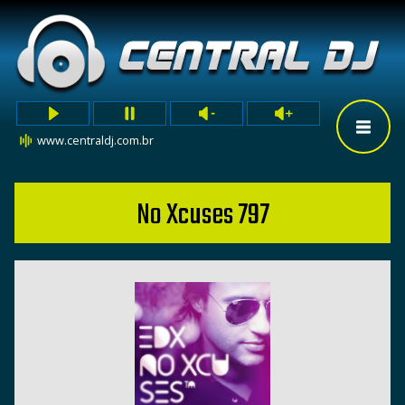
www.centraldj.com.br
No Xcuses 797