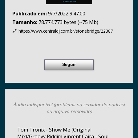
Publicado em:
9/7/2022 9:47:00
Tamanho:
78.774.773 bytes (~75 Mb)
🔗
https://www.centraldj.com.br/
stonebridge/22387
Seguir
Áudio indisponível (problema no servidor do podcast
ou arquivo removido)
Tom Tronix - Show Me (Original
Mix)/Groovy Riddim Vincent Caira - Soul