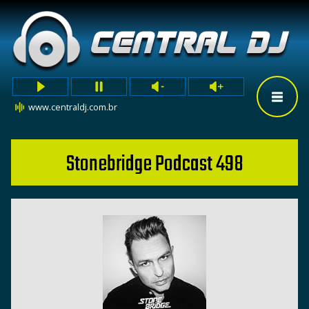
www.centraldj.com.br
Stonebridge Podcast 498