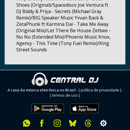
Shoes (Original)/Spacedisco Joe Ventura ft
DJ Biddy & Priya - Secrets (Michael Gray
Remix)/BIG Speaker Music Yvvan Back &
ZetaPhunk ft Karmina Dai - Take Me Away
(Original Mix)/Let There Be House Zetbee -
No No (Extended Mix)/Phoenix Music Knox,
Agency - This Time (Tony Fuel Remix)/King
Street Sounds
A casa da música eletrônica no Brasil
-
[ política de privacidade ]
-
[ termos de uso ]