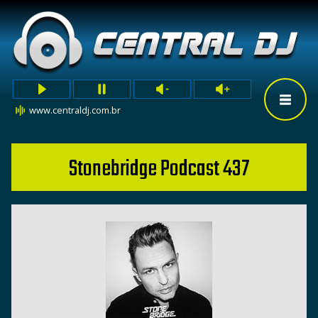
www.centraldj.com.br
Stonebridge Podcast 437