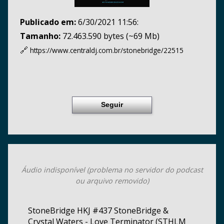
Publicado em:
6/30/2021 11:56:
Tamanho:
72.463.590 bytes (~69 Mb)
🔗
https://www.centraldj.com.br/
stonebridge/22515
Seguir
Áudio indisponível (problema no servidor do podcast
ou arquivo removido)
StoneBridge HKJ #437 StoneBridge &
Crystal Waters - Love Terminator (STHLM