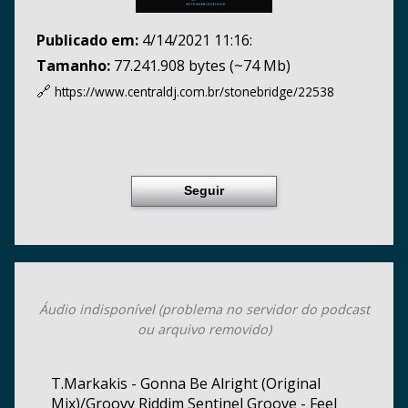
Publicado em:
4/14/2021 11:16:
Tamanho:
77.241.908 bytes (~74 Mb)
🔗
https://www.centraldj.com.br/
stonebridge/22538
Seguir
Áudio indisponível (problema no servidor do podcast
ou arquivo removido)
T.Markakis - Gonna Be Alright (Original
Mix)/Groovy Riddim Sentinel Groove - Feel