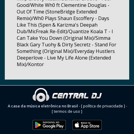
Good/White Wh0 ft Clementine Douglas -
Out Of Time (StoneBridge Extended
Remix)/Wh0 Plays Shaun Escoffery - Days
Like This (Spen & Karizma's Deepah
Dub/MicFreak Re-Edit)/Quantize Koala T - I
Can Take You Down (Original Mix)/Simma
Black Gary Tuohy & Dirty Secretz - Stand For
Something (Original Mix)/Everyday Hustlers
Deeperlove - Live My Life Alone (Extended
Mix)/Kontor
A casa da música eletrônica no Brasil
-
[ política de privacidade ]
-
[ termos de uso ]