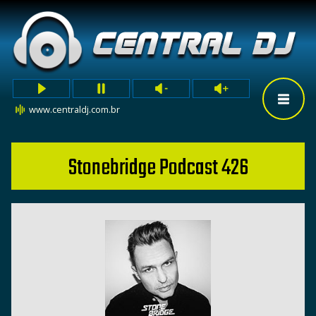
www.centraldj.com.br
Stonebridge Podcast 426