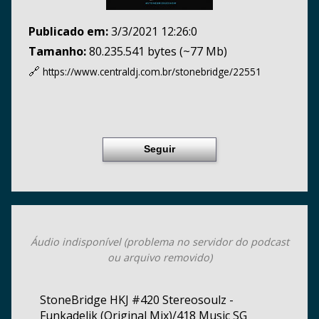
Publicado em:
3/3/2021 12:26:0
Tamanho:
80.235.541 bytes (~77 Mb)
🔗
https://www.centraldj.com.br/
stonebridge/22551
Seguir
Áudio indisponível (problema no servidor do podcast
ou arquivo removido)
StoneBridge HKJ #420 Stereosoulz -
Funkadelik (Original Mix)/418 Music SG