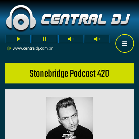
www.centraldj.com.br
Stonebridge Podcast 420