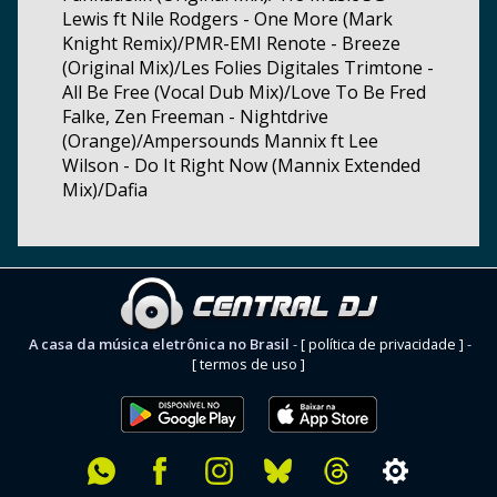
Lewis ft Nile Rodgers - One More (Mark
Knight Remix)/PMR-EMI Renote - Breeze
(Original Mix)/Les Folies Digitales Trimtone -
All Be Free (Vocal Dub Mix)/Love To Be Fred
Falke, Zen Freeman - Nightdrive
(Orange)/Ampersounds Mannix ft Lee
Wilson - Do It Right Now (Mannix Extended
Mix)/Dafia
A casa da música eletrônica no Brasil
-
[ política de privacidade ]
-
[ termos de uso ]