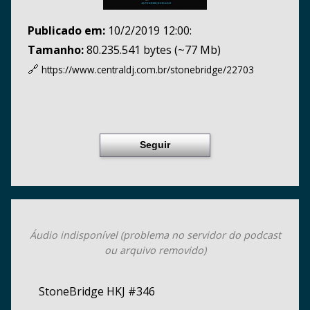
Publicado em:
10/2/2019 12:00:
Tamanho:
80.235.541 bytes (~77 Mb)
🔗
https://www.centraldj.com.br/
stonebridge/22703
Seguir
Áudio indisponível (problema no servidor do podcast
ou arquivo removido)
StoneBridge HKJ #346