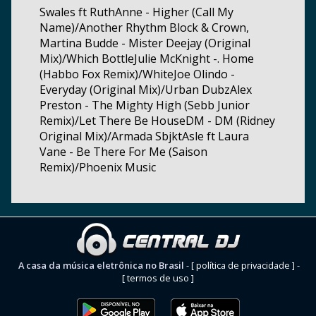
Swales ft RuthAnne - Higher (Call My
Name)/Another Rhythm Block & Crown,
Martina Budde - Mister Deejay (Original
Mix)/Which BottleJulie McKnight -. Home
(Habbo Fox Remix)/WhiteJoe Olindo -
Everyday (Original Mix)/Urban DubzAlex
Preston - The Mighty High (Sebb Junior
Remix)/Let There Be HouseDM - DM (Ridney
Original Mix)/Armada SbjktAsle ft Laura
Vane - Be There For Me (Saison
Remix)/Phoenix Music
A casa da música eletrônica no Brasil
-
[ política de privacidade ]
-
[ termos de uso ]