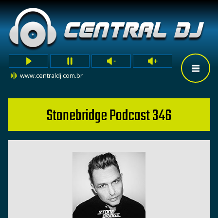
www.centraldj.com.br
Stonebridge Podcast 346