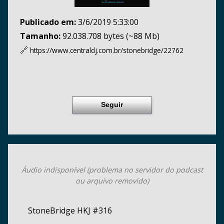
Publicado em:
3/6/2019 5:33:00
Tamanho:
92.038.708 bytes (~88 Mb)
🔗
https://www.centraldj.com.br/
stonebridge/22762
Seguir
Áudio indisponível (problema no servidor do podcast
ou arquivo removido)
StoneBridge HKJ #316