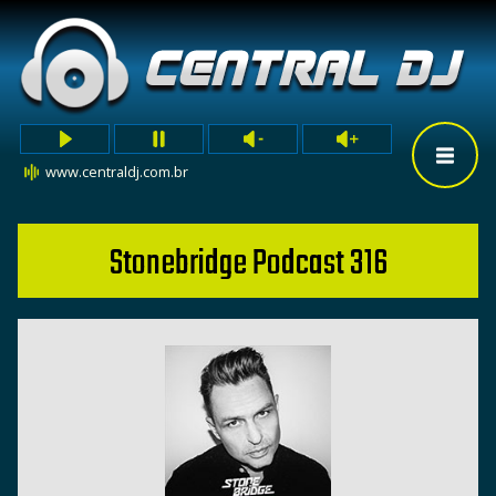
www.centraldj.com.br
Stonebridge Podcast 316