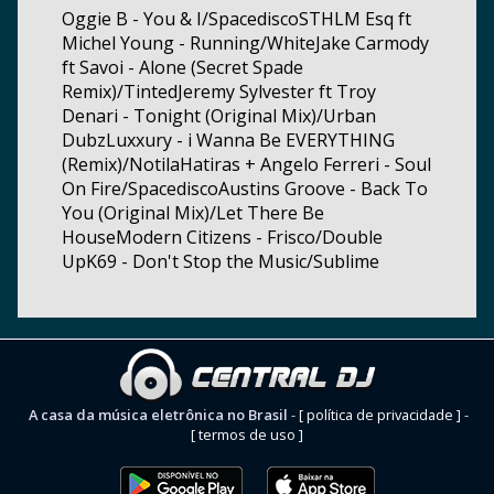
Oggie B - You & I/SpacediscoSTHLM Esq ft
Michel Young - Running/WhiteJake Carmody
ft Savoi - Alone (Secret Spade
Remix)/TintedJeremy Sylvester ft Troy
Denari - Tonight (Original Mix)/Urban
DubzLuxxury - i Wanna Be EVERYTHING
(Remix)/NotilaHatiras + Angelo Ferreri - Soul
On Fire/SpacediscoAustins Groove - Back To
You (Original Mix)/Let There Be
HouseModern Citizens - Frisco/Double
UpK69 - Don't Stop the Music/Sublime
A casa da música eletrônica no Brasil
-
[ política de privacidade ]
-
[ termos de uso ]