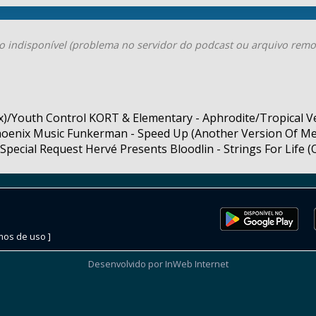
o indisponível (problema no servidor do podcast ou arquivo remo
x)/Youth Control KORT & Elementary - Aphrodite/Tropical Vel
hoenix Music Funkerman - Speed Up (Another Version Of Me
Special Request Hervé Presents Bloodlin - Strings For Life (
mos de uso ]
Desenvolvido por InWeb Internet