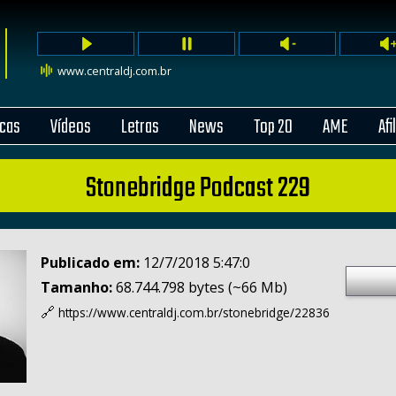
www.centraldj.com.br
cas
Vídeos
Letras
News
Top 20
AME
Afi
Stonebridge Podcast 229
Publicado em:
12/7/2018 5:47:0
Tamanho:
68.744.798 bytes (~66 Mb)
🔗
https://www.centraldj.com.br/
stonebridge/22836