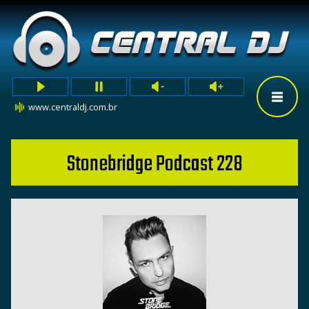
www.centraldj.com.br
Stonebridge Podcast 228