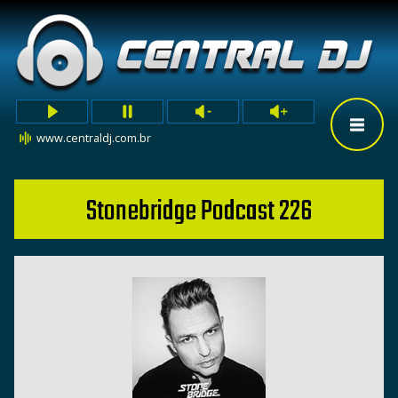
www.centraldj.com.br
Stonebridge Podcast 226