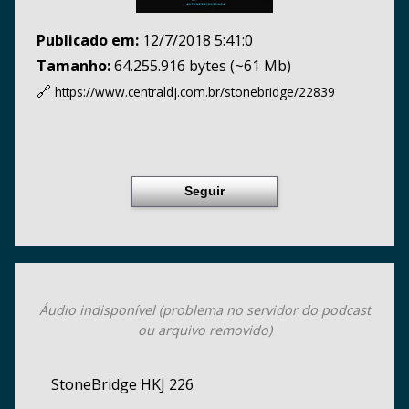
Publicado em:
12/7/2018 5:41:0
Tamanho:
64.255.916 bytes (~61 Mb)
🔗
https://www.centraldj.com.br/
stonebridge/22839
Seguir
Áudio indisponível (problema no servidor do podcast
ou arquivo removido)
StoneBridge HKJ 226