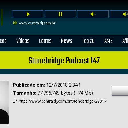
www.centraldj.com.br
cas
Vídeos
Letras
News
Top 20
AME
Afi
Stonebridge Podcast 147
Publicado em:
12/7/2018 2:34:1
Tamanho:
77.796.749 bytes (~74 Mb)
🔗
https://www.centraldj.com.br/
stonebridge/22917