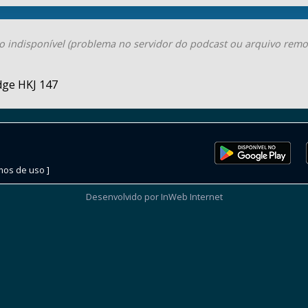
o indisponível (problema no servidor do podcast ou arquivo remo
dge HKJ 147
mos de uso ]
Desenvolvido por InWeb Internet