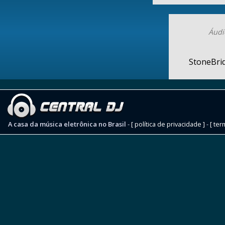
Áudi
StoneBri
A casa da música eletrônica no Brasil
-
[ política de privacidade ]
-
[ ter