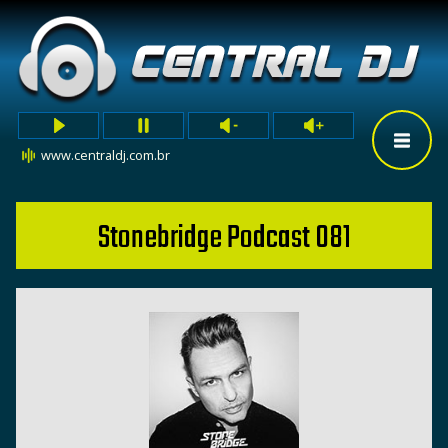
www.centraldj.com.br
Stonebridge Podcast 081