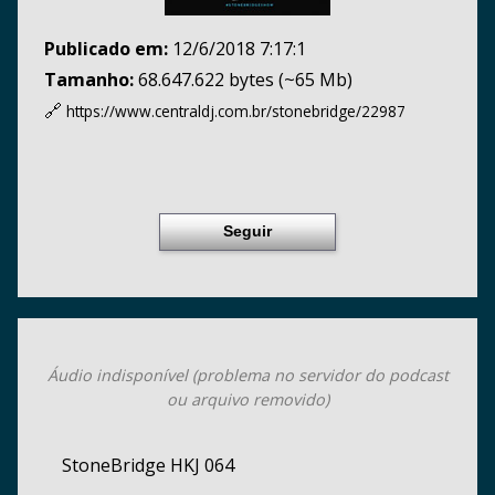
Publicado em:
12/6/2018 7:17:1
Tamanho:
68.647.622 bytes (~65 Mb)
🔗
https://www.centraldj.com.br/
stonebridge/22987
Seguir
Áudio indisponível (problema no servidor do podcast
ou arquivo removido)
StoneBridge HKJ 064