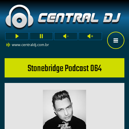
www.centraldj.com.br
Stonebridge Podcast 064