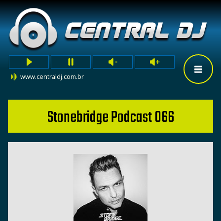
www.centraldj.com.br
Stonebridge Podcast 066