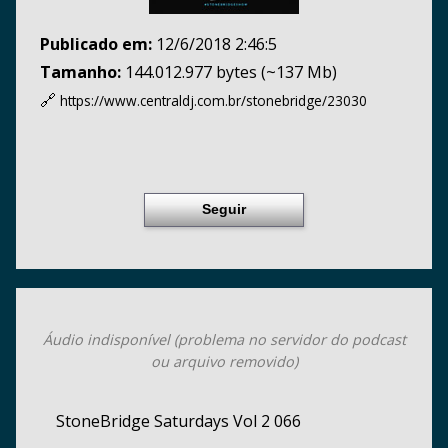
Publicado em:
12/6/2018 2:46:5
Tamanho:
144.012.977 bytes (~137 Mb)
🔗
https://www.centraldj.com.br/
stonebridge/23030
Seguir
Áudio indisponível (problema no servidor do podcast
ou arquivo removido)
StoneBridge Saturdays Vol 2 066