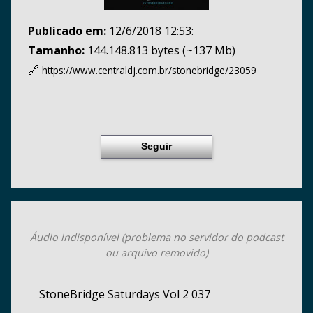
Publicado em:
12/6/2018 12:53:
Tamanho:
144.148.813 bytes (~137 Mb)
🔗
https://www.centraldj.com.br/
stonebridge/23059
Seguir
Áudio indisponível (problema no servidor do podcast
ou arquivo removido)
StoneBridge Saturdays Vol 2 037