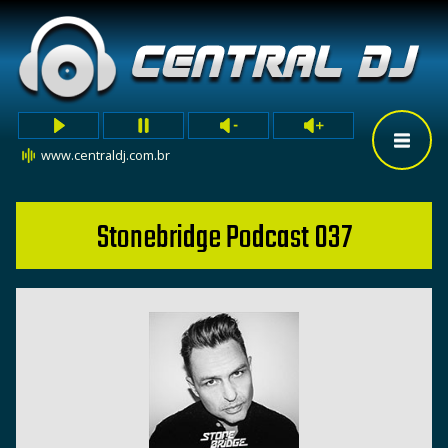
www.centraldj.com.br
Stonebridge Podcast 037