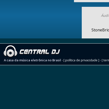
Áudi
StoneBrid
A casa da música eletrônica no Brasil
-
[ política de privacidade ]
-
[ ter