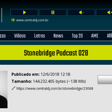
www.centraldj.com.br
cas
Vídeos
Letras
News
Top 20
AME
Afi
Stonebridge Podcast 028
Publicado em:
12/6/2018 12:18:
Tamanho:
144.232.405 bytes (~138 Mb)
🔗
https://www.centraldj.com.br/
stonebridge/23068