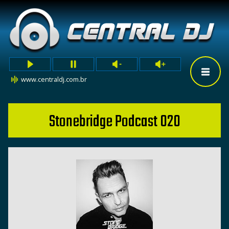
www.centraldj.com.br
Stonebridge Podcast 020