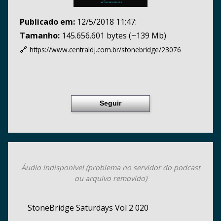
Publicado em:
12/5/2018 11:47:
Tamanho:
145.656.601 bytes (~139 Mb)
🔗
https://www.centraldj.com.br/
stonebridge/23076
Seguir
Áudio indisponível (problema no servidor do podcast
ou arquivo removido)
StoneBridge Saturdays Vol 2 020