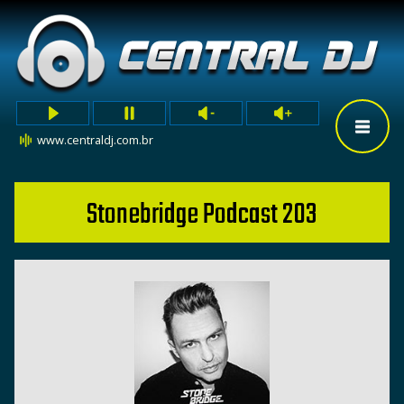
www.centraldj.com.br
Stonebridge Podcast 203