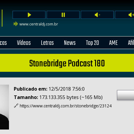
www.centraldj.com.br
cas
Vídeos
Letras
News
Top 20
AME
Afi
Stonebridge Podcast 180
Publicado em:
12/5/2018 7:56:0
Tamanho:
173.133.355 bytes (~165 Mb)
🔗
https://www.centraldj.com.br/
stonebridge/23124