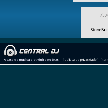
Áudi
StoneBrid
A casa da música eletrônica no Brasil
-
[ política de privacidade ]
-
[ ter