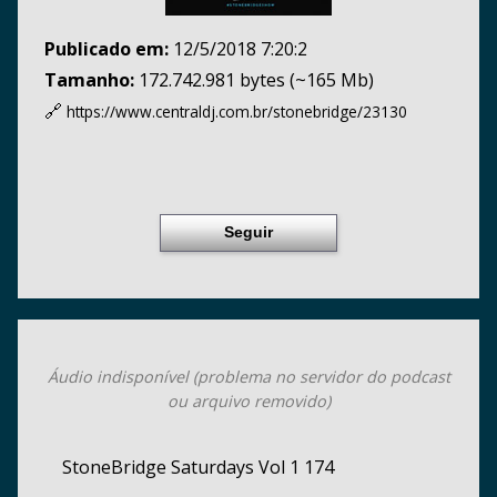
Publicado em:
12/5/2018 7:20:2
Tamanho:
172.742.981 bytes (~165 Mb)
🔗
https://www.centraldj.com.br/
stonebridge/23130
Seguir
Áudio indisponível (problema no servidor do podcast
ou arquivo removido)
StoneBridge Saturdays Vol 1 174