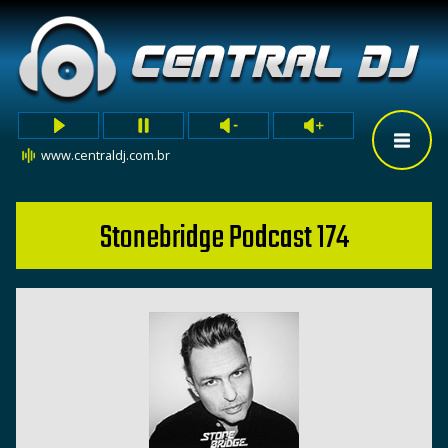
www.centraldj.com.br
Stonebridge Podcast 174