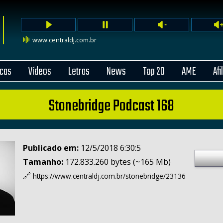
www.centraldj.com.br
cas
Vídeos
Letras
News
Top 20
AME
Afi
Stonebridge Podcast 168
Publicado em:
12/5/2018 6:30:5
Tamanho:
172.833.260 bytes (~165 Mb)
🔗
https://www.centraldj.com.br/
stonebridge/23136