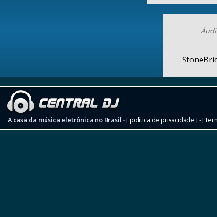
Áudi
StoneBrid
A casa da música eletrônica no Brasil
-
[ política de privacidade ]
-
[ ter