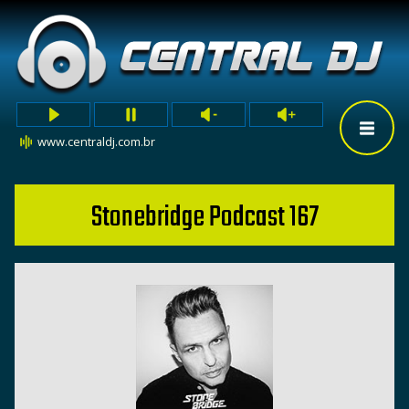
www.centraldj.com.br
Stonebridge Podcast 167