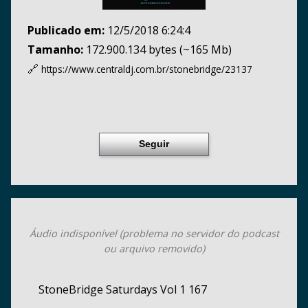
Publicado em:
12/5/2018 6:24:4
Tamanho:
172.900.134 bytes (~165 Mb)
🔗
https://www.centraldj.com.br/
stonebridge/23137
Seguir
Áudio indisponível (problema no servidor do podcast
ou arquivo removido)
StoneBridge Saturdays Vol 1 167