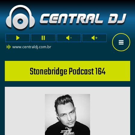
www.centraldj.com.br
Stonebridge Podcast 164