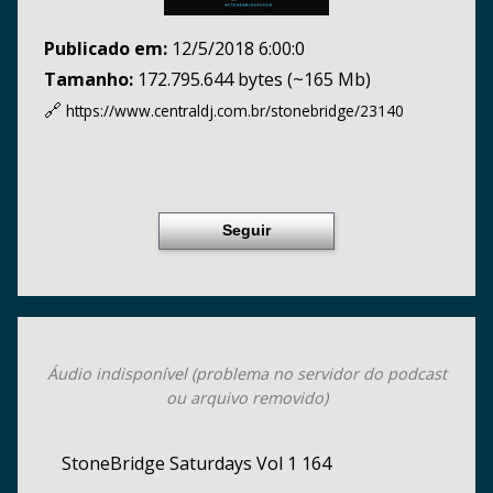
Publicado em:
12/5/2018 6:00:0
Tamanho:
172.795.644 bytes (~165 Mb)
🔗
https://www.centraldj.com.br/
stonebridge/23140
Seguir
Áudio indisponível (problema no servidor do podcast
ou arquivo removido)
StoneBridge Saturdays Vol 1 164