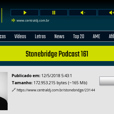
www.centraldj.com.br
cas
Vídeos
Letras
News
Top 20
AME
Afi
Stonebridge Podcast 161
Publicado em:
12/5/2018 5:43:1
Tamanho:
172.953.215 bytes (~165 Mb)
🔗
https://www.centraldj.com.br/
stonebridge/23144