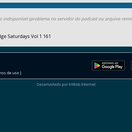
o indisponível (problema no servidor do podcast ou arquivo remo
ge Saturdays Vol 1 161
mos de uso ]
Desenvolvido por InWeb Internet