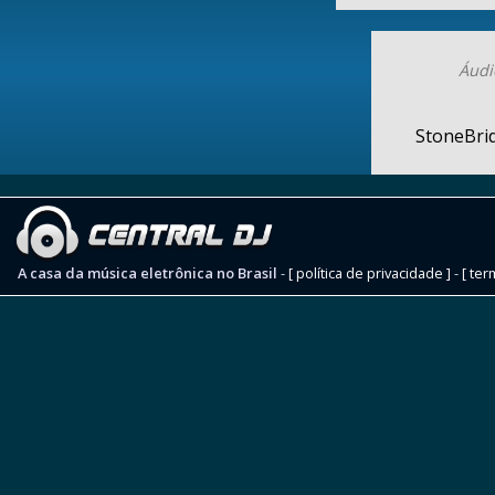
Áudi
StoneBrid
A casa da música eletrônica no Brasil
-
[ política de privacidade ]
-
[ ter