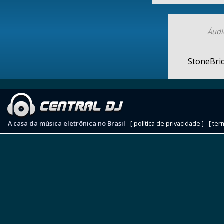
Áudi
StoneBrid
A casa da música eletrônica no Brasil
-
[ política de privacidade ]
-
[ ter