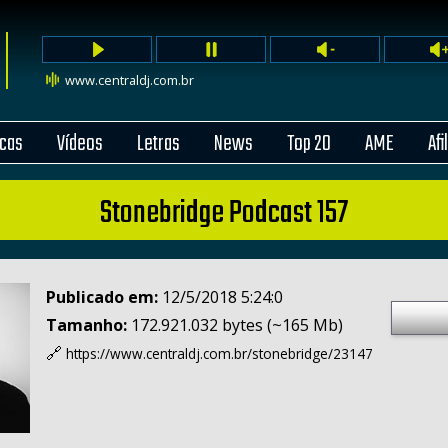
www.centraldj.com.br
cas
Vídeos
Letras
News
Top 20
AME
Afi
Stonebridge Podcast 157
Publicado em:
12/5/2018 5:24:0
Tamanho:
172.921.032 bytes (~165 Mb)
🔗
https://www.centraldj.com.br/
stonebridge/23147