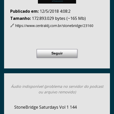
Publicado em:
12/5/2018 4:08:2
Tamanho:
172.893.029 bytes (~165 Mb)
🔗
https://www.centraldj.com.br/
stonebridge/23160
Seguir
Áudio indisponível (problema no servidor do podcast
ou arquivo removido)
StoneBridge Saturdays Vol 1 144