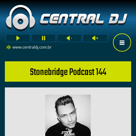
www.centraldj.com.br
Stonebridge Podcast 144