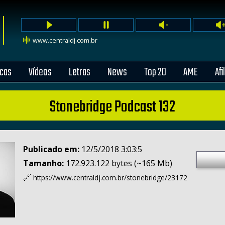
www.centraldj.com.br
cas
Vídeos
Letras
News
Top 20
AME
Afi
Stonebridge Podcast 132
Publicado em:
12/5/2018 3:03:5
Tamanho:
172.923.122 bytes (~165 Mb)
🔗
https://www.centraldj.com.br/
stonebridge/23172