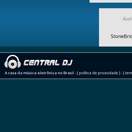
Áudi
StoneBrid
A casa da música eletrônica no Brasil
-
[ política de privacidade ]
-
[ ter