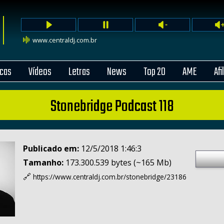
www.centraldj.com.br
cas
Vídeos
Letras
News
Top 20
AME
Afi
Stonebridge Podcast 118
Publicado em:
12/5/2018 1:46:3
Tamanho:
173.300.539 bytes (~165 Mb)
🔗
https://www.centraldj.com.br/
stonebridge/23186