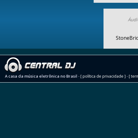
Áudi
StoneBrid
A casa da música eletrônica no Brasil
-
[ política de privacidade ]
-
[ ter