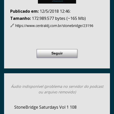
Publicado em:
12/5/2018 12:46:
Tamanho:
172.989.577 bytes (~165 Mb)
🔗
https://www.centraldj.com.br/
stonebridge/23196
Seguir
Áudio indisponível (problema no servidor do podcast
ou arquivo removido)
StoneBridge Saturdays Vol 1 108