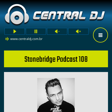
www.centraldj.com.br
Stonebridge Podcast 108