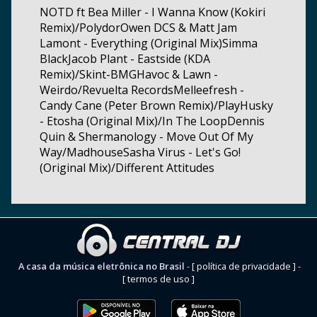
NOTD ft Bea Miller - I Wanna Know (Kokiri
Remix)/PolydorOwen DCS & Matt Jam
Lamont - Everything (Original Mix)Simma
BlackJacob Plant - Eastside (KDA
Remix)/Skint-BMGHavoc & Lawn -
Weirdo/Revuelta RecordsMelleefresh -
Candy Cane (Peter Brown Remix)/PlayHusky
- Etosha (Original Mix)/In The LoopDennis
Quin & Shermanology - Move Out Of My
Way/MadhouseSasha Virus - Let's Go!
(Original Mix)/Different Attitudes
A casa da música eletrônica no Brasil
-
[ política de privacidade ]
-
[ termos de uso ]