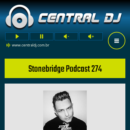
www.centraldj.com.br
Stonebridge Podcast 274