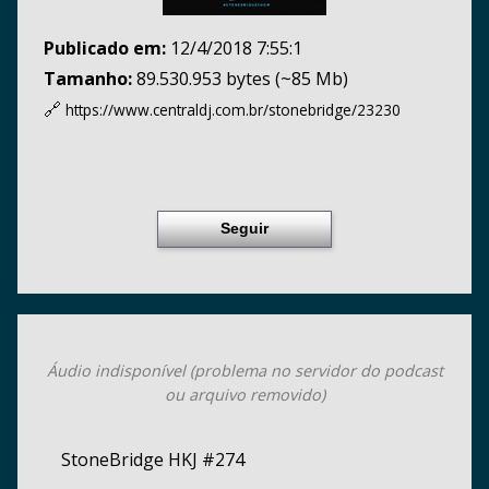
Publicado em:
12/4/2018 7:55:1
Tamanho:
89.530.953 bytes (~85 Mb)
🔗
https://www.centraldj.com.br/
stonebridge/23230
Seguir
Áudio indisponível (problema no servidor do podcast
ou arquivo removido)
StoneBridge HKJ #274