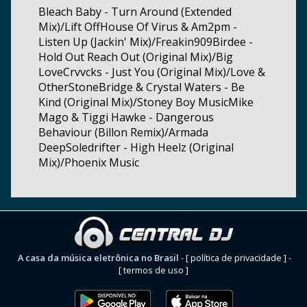
Bleach Baby - Turn Around (Extended
Mix)/Lift OffHouse Of Virus & Am2pm -
Listen Up (Jackin' Mix)/Freakin909Birdee -
Hold Out Reach Out (Original Mix)/Big
LoveCrvvcks - Just You (Original Mix)/Love &
OtherStoneBridge & Crystal Waters - Be
Kind (Original Mix)/Stoney Boy MusicMike
Mago & Tiggi Hawke - Dangerous
Behaviour (Billon Remix)/Armada
DeepSoledrifter - High Heelz (Original
Mix)/Phoenix Music
A casa da música eletrônica no Brasil
-
[ política de privacidade ]
-
[ termos de uso ]