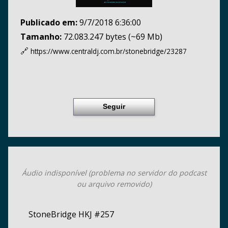
Publicado em:
9/7/2018 6:36:00
Tamanho:
72.083.247 bytes (~69 Mb)
🔗
https://www.centraldj.com.br/
stonebridge/23287
Seguir
Áudio indisponível (problema no servidor do podcast
ou arquivo removido)
StoneBridge HKJ #257