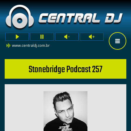
www.centraldj.com.br
Stonebridge Podcast 257