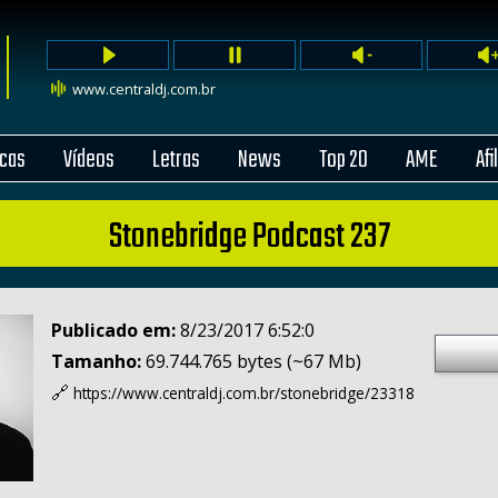
www.centraldj.com.br
cas
Vídeos
Letras
News
Top 20
AME
Afi
Stonebridge Podcast 237
Publicado em:
8/23/2017 6:52:0
Tamanho:
69.744.765 bytes (~67 Mb)
🔗
https://www.centraldj.com.br/
stonebridge/23318