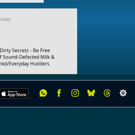
vido)
Dirty Secretz - Be Free
of Sound-Defected Milk &
mix)/Everyday Hustlers