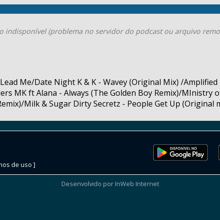
o indisponível (problema no servidor do podcast ou arquivo remo
 Lead Me/Date Night K & K - Wavey (Original Mix) /Amplified 
lers MK ft Alana - Always (The Golden Boy Remix)/MInistry 
mix)/Milk & Sugar Dirty Secretz - People Get Up (Original 
mos de uso ]
Desenvolvido por InWeb Internet