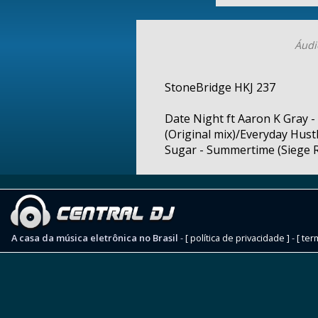
Áudi
StoneBridge HKJ 237
Date Night ft Aaron K Gray -
(Original mix)/Everyday Hust
Sugar - Summertime (Siege Re
A casa da música eletrônica no Brasil
-
[ política de privacidade ]
-
[ ter