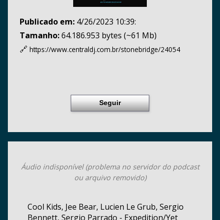
Publicado em:
4/26/2023 10:39:
Tamanho:
64.186.953 bytes (~61 Mb)
🔗
https://www.centraldj.com.br/
stonebridge/24054
Seguir
Áudio indisponível (problema no servidor do podcast
ou arquivo removido)
Cool Kids, Jee Bear, Lucien Le Grub, Sergio
Bennett, Sergio Parrado - Expedition/Yet