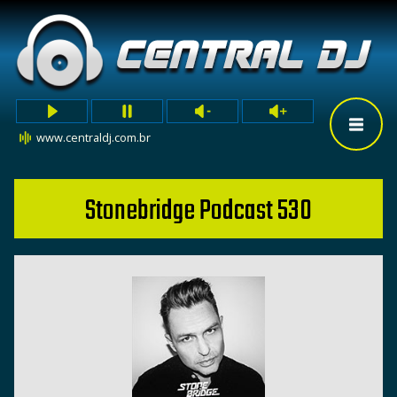
www.centraldj.com.br
Stonebridge Podcast 530