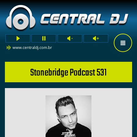
www.centraldj.com.br
Stonebridge Podcast 531