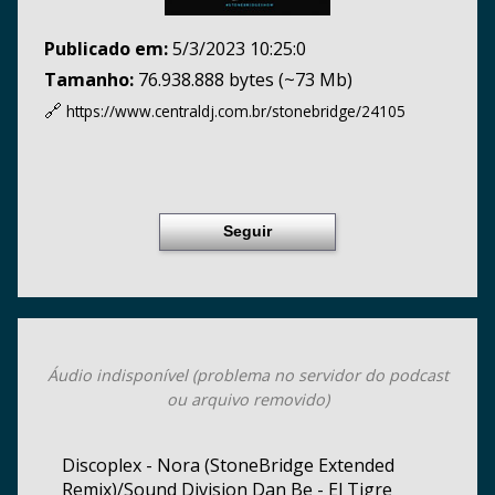
Publicado em:
5/3/2023 10:25:0
Tamanho:
76.938.888 bytes (~73 Mb)
🔗
https://www.centraldj.com.br/
stonebridge/24105
Seguir
Áudio indisponível (problema no servidor do podcast
ou arquivo removido)
Discoplex - Nora (StoneBridge Extended
Remix)/Sound Division Dan Be - El Tigre