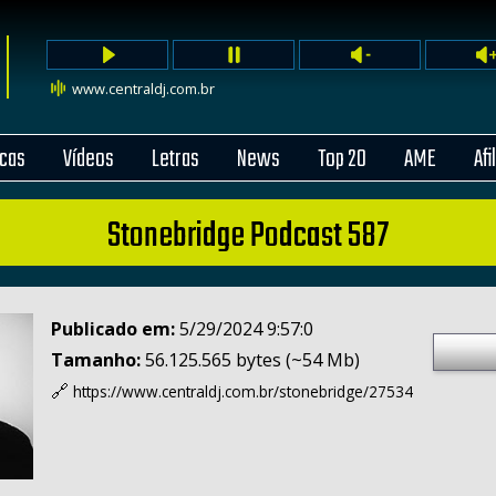
www.centraldj.com.br
cas
Vídeos
Letras
News
Top 20
AME
Afi
Stonebridge Podcast 587
Publicado em:
5/29/2024 9:57:0
Tamanho:
56.125.565 bytes (~54 Mb)
🔗
https://www.centraldj.com.br/
stonebridge/27534