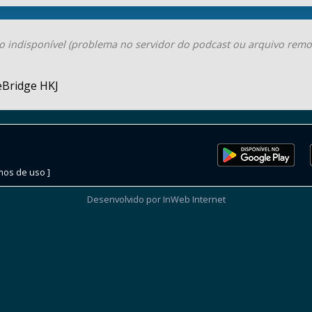
o indisponível (problema no servidor do podcast ou arquivo remo
eBridge HKJ
mos de uso ]
Desenvolvido por InWeb Internet