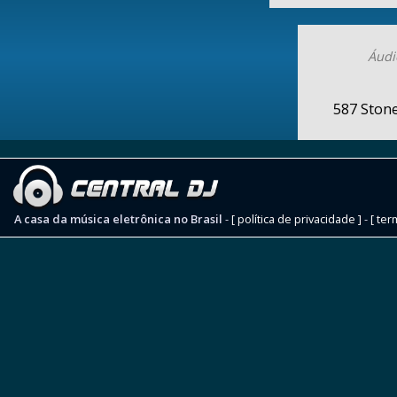
Áudi
587 Ston
A casa da música eletrônica no Brasil
-
[ política de privacidade ]
-
[ ter