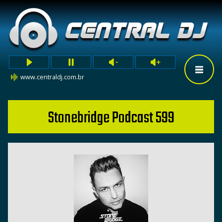
www.centraldj.com.br
Stonebridge Podcast 599