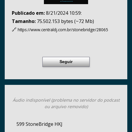
Publicado em:
8/21/2024 10:59:
Tamanho:
75.502.153 bytes (~72 Mb)
🔗
https://www.centraldj.com.br/
stonebridge/28065
Seguir
Áudio indisponível (problema no servidor do podcast
ou arquivo removido)
599 StoneBridge HKJ