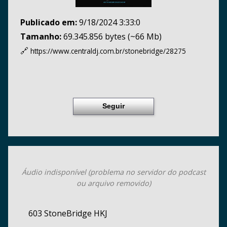
Publicado em:
9/18/2024 3:33:0
Tamanho:
69.345.856 bytes (~66 Mb)
🔗
https://www.centraldj.com.br/
stonebridge/28275
Seguir
Áudio indisponível (problema no servidor do podcast
ou arquivo removido)
603 StoneBridge HKJ