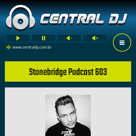
www.centraldj.com.br
Stonebridge Podcast 603