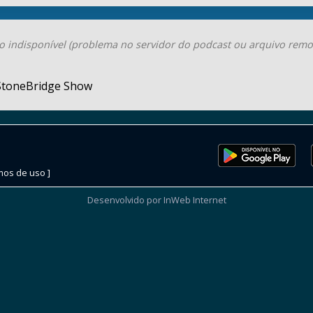
o indisponível (problema no servidor do podcast ou arquivo remo
StoneBridge Show
mos de uso ]
Desenvolvido por InWeb Internet