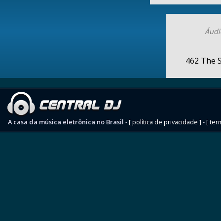
Áudi
462 The 
A casa da música eletrônica no Brasil
-
[ política de privacidade ]
-
[ ter