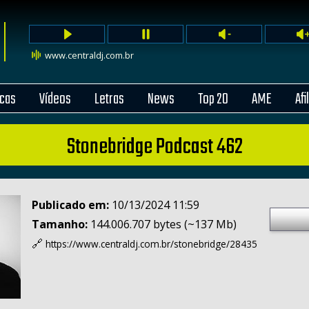
www.centraldj.com.br
cas
Vídeos
Letras
News
Top 20
AME
Afi
Stonebridge Podcast 462
Publicado em:
10/13/2024 11:59
Tamanho:
144.006.707 bytes (~137 Mb)
🔗
https://www.centraldj.com.br/
stonebridge/28435