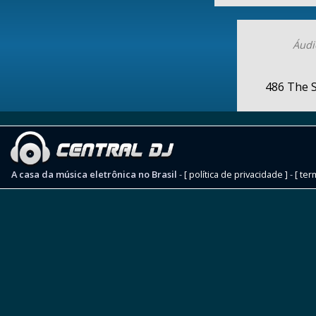
Áudi
486 The 
A casa da música eletrônica no Brasil
-
[ política de privacidade ]
-
[ ter