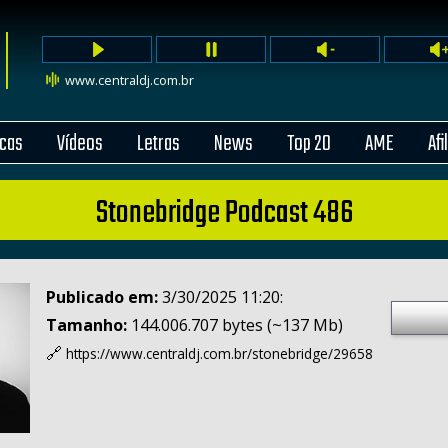
www.centraldj.com.br
cas
Vídeos
Letras
News
Top 20
AME
Afi
Stonebridge Podcast 486
Publicado em:
3/30/2025 11:20:
Tamanho:
144.006.707 bytes (~137 Mb)
🔗
https://www.centraldj.com.br/
stonebridge/29658