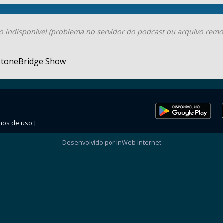
o indisponível (problema no servidor do podcast ou arquivo remo
StoneBridge Show
mos de uso ]
Desenvolvido por InWeb Internet