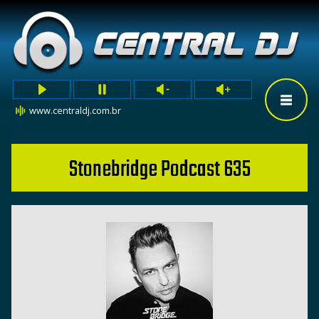
www.centraldj.com.br
Stonebridge Podcast 635