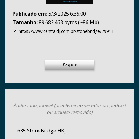
Publicado em:
5/3/2025 6:35:00
Tamanho:
89.682.463 bytes (~86 Mb)
🔗
https://www.centraldj.com.br/
stonebridge/29911
Seguir
Áudio indisponível (problema no servidor do podcast
ou arquivo removido)
635 StoneBridge HKJ