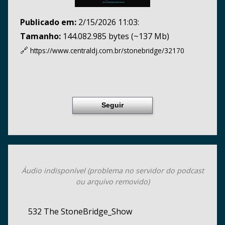
Publicado em:
2/15/2026 11:03:
Tamanho:
144.082.985 bytes (~137 Mb)
🔗
https://www.centraldj.com.br/
stonebridge/32170
Seguir
Áudio indisponível (problema no servidor do podcast
ou arquivo removido)
532 The StoneBridge_Show