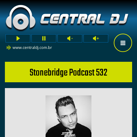
www.centraldj.com.br
Stonebridge Podcast 532