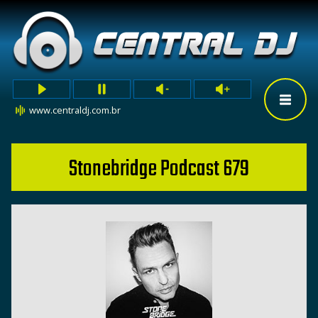
www.centraldj.com.br
Stonebridge Podcast 679