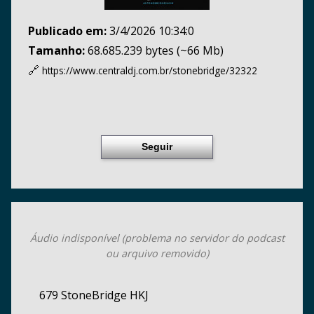
Publicado em:
3/4/2026 10:34:0
Tamanho:
68.685.239 bytes (~66 Mb)
🔗
https://www.centraldj.com.br/
stonebridge/32322
Seguir
Áudio indisponível (problema no servidor do podcast
ou arquivo removido)
679 StoneBridge HKJ