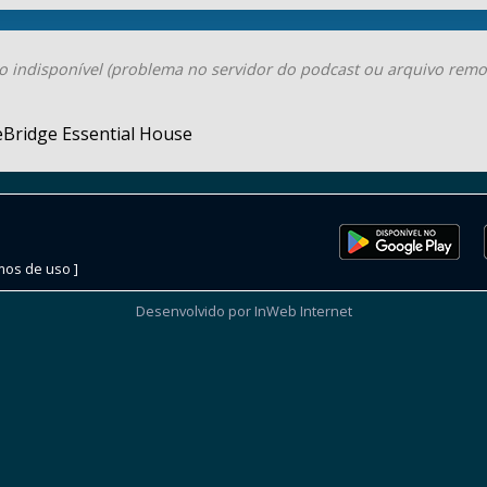
o indisponível (problema no servidor do podcast ou arquivo remo
eBridge Essential House
mos de uso ]
Desenvolvido por InWeb Internet