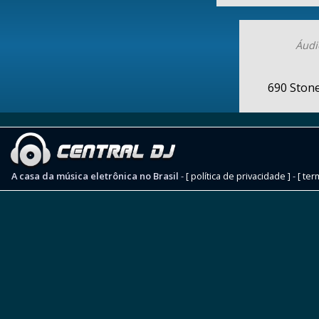
Áudi
690 Ston
A casa da música eletrônica no Brasil
-
[ política de privacidade ]
-
[ ter