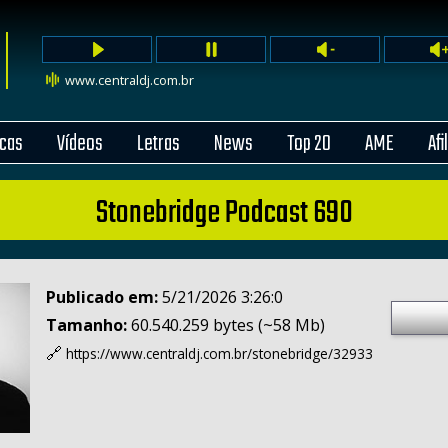
www.centraldj.com.br
cas
Vídeos
Letras
News
Top 20
AME
Afi
Stonebridge Podcast 690
Publicado em:
5/21/2026 3:26:0
Tamanho:
60.540.259 bytes (~58 Mb)
🔗
https://www.centraldj.com.br/
stonebridge/32933