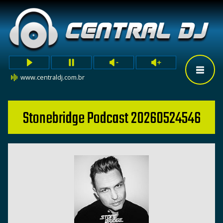
www.centraldj.com.br
Stonebridge Podcast 20260524546