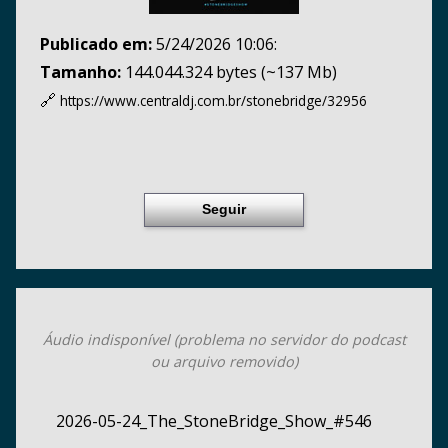
Publicado em:
5/24/2026 10:06:
Tamanho:
144.044.324 bytes (~137 Mb)
🔗
https://www.centraldj.com.br/
stonebridge/32956
Seguir
Áudio indisponível (problema no servidor do podcast
ou arquivo removido)
2026-05-24_The_StoneBridge_Show_#546