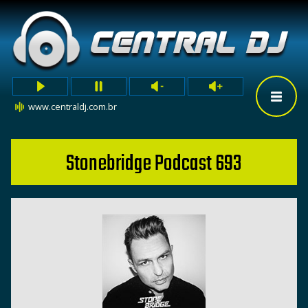
www.centraldj.com.br
Stonebridge Podcast 693