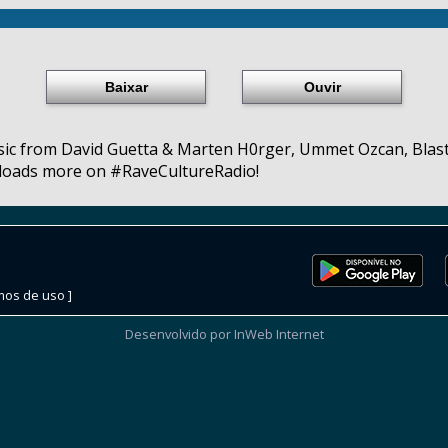
Baixar
Ouvir
c from David Guetta & Marten H0rger, Ummet Ozcan, Blast
 loads more on #RaveCultureRadio!
mos de uso ]
Desenvolvido por InWeb Internet