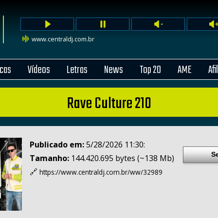
www.centraldj.com.br
cas
Vídeos
Letras
News
Top 20
AME
Afi
Rave Culture 210
Publicado em:
5/28/2026 11:30:
S
Tamanho:
144.420.695 bytes (~138 Mb)
🔗
https://www.centraldj.com.br/
ww/32989